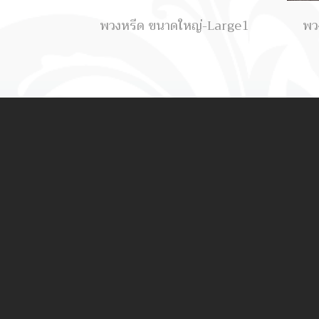
พวงหรีด ขนาดใหญ่-Large1
พว