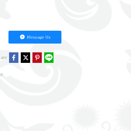
Message Us
are
ge