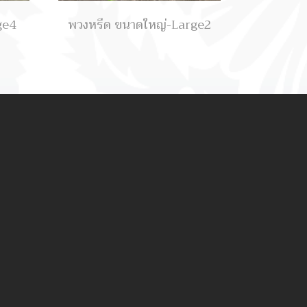
ge4
พวงหรีด ขนาดใหญ่-Large2