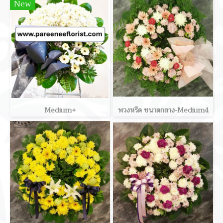
New
Medium+
พวงหรีด ขนาดกลาง-Medium4