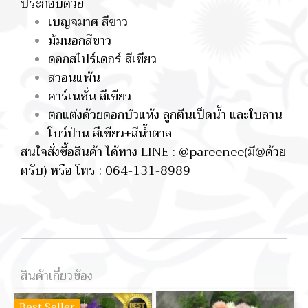
ประกอบด้วย
เบญจมาศ สีขาว
มัมนอกสีขาว
ดอกสไปร์เดอร์ สีเขียว
สวอนแพ้น
คาร์เนชั่น สีเขียว
ตกแต่งด้วยดอกบัวแห้ง ลูกตีนเป็ดน้ำ และใบลาน
โบว์ป่าน สีเขียว+สีน้ำตาล
สนใจสั่งซื้อสินค้า ได้ทาง LINE : @pareenee(มี@ด้วย
ครับ) หรือ โทร : 064-131-8989
สินค้าเกี่ยวข้อง
Best Seller