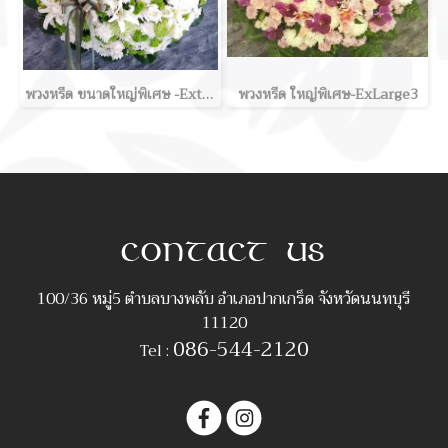
พวงหรีด ขนาดใหญ่พิเศษ -ExtraLarge7
พวงหรีด ใหญ่พิเศษ-ExLarge3
100/36 หมู่5 ตำบลบางพลับ อำเภอปากเกร็ด จังหวัดนนทบุรี
11120
086-544-2120
Tel :