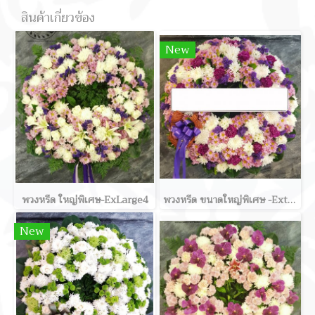
สินค้าเกี่ยวข้อง
New
พวงหรีด ใหญ่พิเศษ-ExLarge4
พวงหรีด ขนาดใหญ่พิเศษ -ExtraLarge8
New