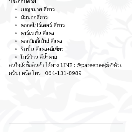
ประกอบด้วย
เบญจมาศ สีขาว
มัมนอกสีขาว
ดอกสไปร์เดอร์ สีขาว
คาร์เนชั่น สีแดง
ดอกมิกกี้เม้าส์ สีแดง
ริบบิ้น สีแดง+สีเขียว
โบว์ป่าน สีน้ำตาล
สนใจสั่งซื้อสินค้า ได้ทาง LINE : @pareenee(มี@ด้วย
ครับ) หรือ โทร : 064-131-8989