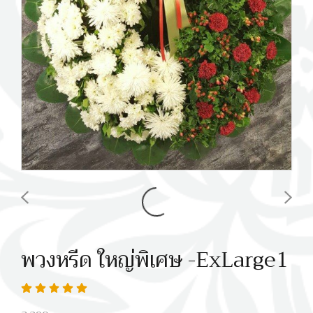
พวงหรีด ใหญ่พิเศษ -ExLarge1